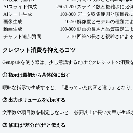
AIスライド作成
250-1,200
スライド数と複雑さに比
AIシート生成
100-300
データ収集範囲と項目数
画像生成
10-50
解像度とモデルの種類に
動画生成
100-800
動画の長さと品質設定に
チャット追加質問
3-10
回答の長さと複雑さによ
クレジット消費を抑えるコツ
Gensparkを使う際は、少し意識するだけでクレジットの
① 指示は最初から具体的に出す
曖昧な指示で生成すると、「思っていた内容と違う」となり
② 出力ボリュームを明示する
文字数や項目数を指定しないと、必要以上に長い文章が生成さ
③ 修正は“差分だけ”と伝える