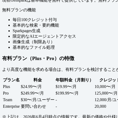
現在Gensparkは基本機能を無料で提供しています。無料プ
無料プランの機能
毎日100クレジット付与
基本的な検索・要約機能
Sparkpages生成
限定的なAIエージェントアクセス
画像生成（制限あり）
基本的なファイル処理
有料プラン（Plus・Pro）の特徴
より高度な機能を求める場合は、有料プランを検討すること
プラン名
料金
年額料金（月割り）
クレジッ
Plus
$24.99〜/月
$19.99〜/月
10,000〜/月
Pro
$249.99〜/月
$199.99〜/月
125,000〜/月
Team
$30〜/月/ユーザー
-
12,000/月
Enterprise
要問い合わせ
-
20,000
※上記は、2026年6月4日時点の情報です。最新の価格や仕