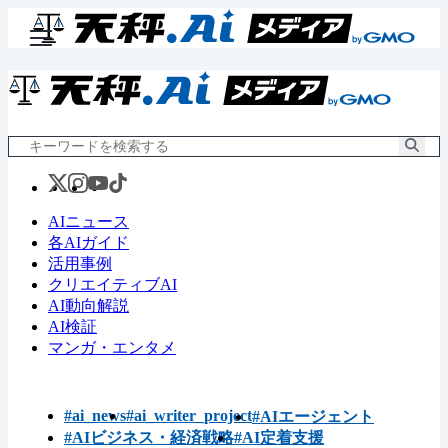
AIニュース
各AIガイド
活用事例
クリエイティブAI
AI動向解説
AI検証
マンガ・エンタメ
#ai_news
#ai_writer_project
#AIエージェント
#AIビジネス・経済戦略
#AI定着支援