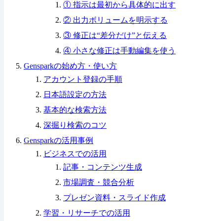
① 指示は最初から具体的に出す
② 出力ボリュームを明示する
③ 修正は“差分だけ”と伝える
④ 小さな修正は手動編集を使う
Gensparkの始め方・使い方
アカウント登録の手順
日本語設定の方法
基本的な検索方法
深掘り検索のコツ
Gensparkの活用事例
ビジネスでの活用
記事・コンテンツ生成
市場調査・競合分析
プレゼン資料・スライド作成
学習・リサーチでの活用