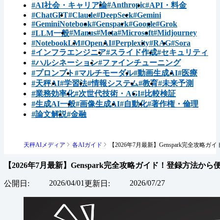
#Anthropic
#AI社会・キャリア論
#API・料金
#ChatGPT
#Claude
#DeepSeek
#Gemini
#GeminiNotebook
#Genspark
#Google
#Grok
#Manus
#Meta
#Microsoft
#Midjourney
#LLM一般
#NotebookLM
#OpenAI
#Perplexity
#RAG
#Sora
#インフラエンジニア
#スライド作成
#セキュリティ
#ハルシネーション
#ファインチューニング
#プロンプト
#マルチモーダル
#動画生成AI
#医療
#天秤AI
#学習法
#情報システム
#教育
#未来予測
#業務効率化
#次世代技術・AGI
#比較検証
#生成AI一般
#画像生成AI
#自動化
#著作権・倫理
#論文解説
#金融
天秤AIメディア
各AIガイド
【2026年7月最新】Genspark完全攻
【2026年7月最新】Genspark完全攻略ガイド！登録方法
2026/04/01
2026/07/27
公開日:
更新日: